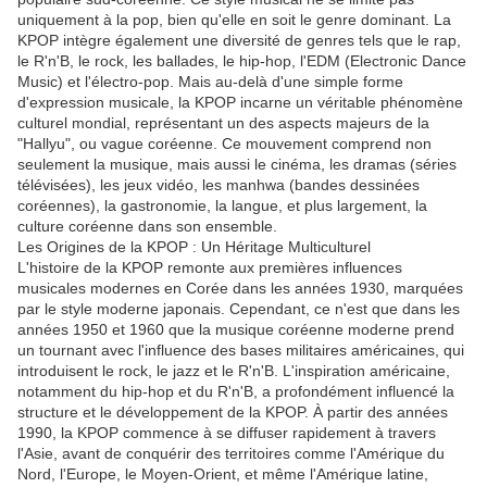
uniquement à la pop, bien qu'elle en soit le genre dominant. La
KPOP intègre également une diversité de genres tels que le rap,
le R'n'B, le rock, les ballades, le hip-hop, l'EDM (Electronic Dance
Music) et l'électro-pop. Mais au-delà d'une simple forme
d'expression musicale, la KPOP incarne un véritable phénomène
culturel mondial, représentant un des aspects majeurs de la
"Hallyu", ou vague coréenne. Ce mouvement comprend non
seulement la musique, mais aussi le cinéma, les dramas (séries
télévisées), les jeux vidéo, les manhwa (bandes dessinées
coréennes), la gastronomie, la langue, et plus largement, la
culture coréenne dans son ensemble.
Les Origines de la KPOP : Un Héritage Multiculturel
L'histoire de la KPOP remonte aux premières influences
musicales modernes en Corée dans les années 1930, marquées
par le style moderne japonais. Cependant, ce n'est que dans les
années 1950 et 1960 que la musique coréenne moderne prend
un tournant avec l'influence des bases militaires américaines, qui
introduisent le rock, le jazz et le R'n'B. L'inspiration américaine,
notamment du hip-hop et du R'n'B, a profondément influencé la
structure et le développement de la KPOP. À partir des années
1990, la KPOP commence à se diffuser rapidement à travers
l'Asie, avant de conquérir des territoires comme l'Amérique du
Nord, l'Europe, le Moyen-Orient, et même l'Amérique latine,