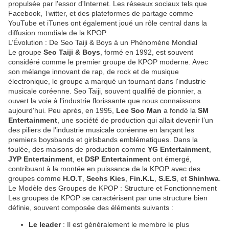
propulsée par l'essor d'Internet. Les réseaux sociaux tels que
Facebook, Twitter, et des plateformes de partage comme
YouTube et iTunes ont également joué un rôle central dans la
diffusion mondiale de la KPOP.
L’Évolution : De Seo Taiji & Boys à un Phénomène Mondial
Le groupe
Seo Taiji & Boys
, formé en 1992, est souvent
considéré comme le premier groupe de KPOP moderne. Avec
son mélange innovant de rap, de rock et de musique
électronique, le groupe a marqué un tournant dans l'industrie
musicale coréenne. Seo Taiji, souvent qualifié de pionnier, a
ouvert la voie à l'industrie florissante que nous connaissons
aujourd'hui. Peu après, en 1995,
Lee Soo Man
a fondé la
SM
Entertainment
, une société de production qui allait devenir l’un
des piliers de l'industrie musicale coréenne en lançant les
premiers boysbands et girlsbands emblématiques. Dans la
foulée, des maisons de production comme
YG Entertainment
,
JYP Entertainment
, et
DSP Entertainment
ont émergé,
contribuant à la montée en puissance de la KPOP avec des
groupes comme
H.O.T
,
Sechs Kies
,
Fin.K.L
,
S.E.S
, et
Shinhwa
.
Le Modèle des Groupes de KPOP : Structure et Fonctionnement
Les groupes de KPOP se caractérisent par une structure bien
définie, souvent composée des éléments suivants :
Le leader
: Il est généralement le membre le plus