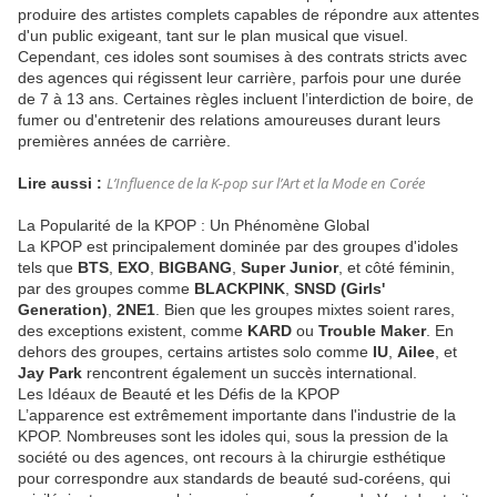
produire des artistes complets capables de répondre aux attentes
d'un public exigeant, tant sur le plan musical que visuel.
Cependant, ces idoles sont soumises à des contrats stricts avec
des agences qui régissent leur carrière, parfois pour une durée
de 7 à 13 ans. Certaines règles incluent l’interdiction de boire, de
fumer ou d'entretenir des relations amoureuses durant leurs
premières années de carrière.
Lire aussi :
L’Influence de la K-pop sur l’Art et la Mode en Corée
La Popularité de la KPOP : Un Phénomène Global
La KPOP est principalement dominée par des groupes d'idoles
tels que
BTS
,
EXO
,
BIGBANG
,
Super Junior
, et côté féminin,
par des groupes comme
BLACKPINK
,
SNSD (Girls'
Generation)
,
2NE1
. Bien que les groupes mixtes soient rares,
des exceptions existent, comme
KARD
ou
Trouble Maker
. En
dehors des groupes, certains artistes solo comme
IU
,
Ailee
, et
Jay Park
rencontrent également un succès international.
Les Idéaux de Beauté et les Défis de la KPOP
L’apparence est extrêmement importante dans l'industrie de la
KPOP. Nombreuses sont les idoles qui, sous la pression de la
société ou des agences, ont recours à la chirurgie esthétique
pour correspondre aux standards de beauté sud-coréens, qui