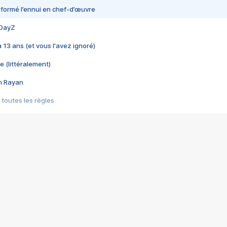
nsformé l’ennui en chef-d’œuvre
 DayZ
 a 13 ans (et vous l'avez ignoré)
e (littéralement)
im Rayan
 toutes les règles
s les jeux vidéo
us choquant de Rockstar ? - Le scandale BULLY
e plus moche de Steam
du RÊVE tourne au CAUCHEMAR
pendant 8 heures
it… à tort