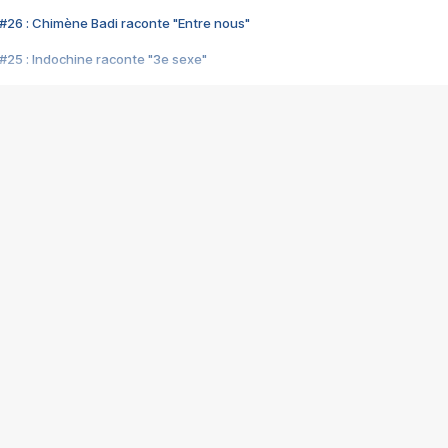
#26 : Chimène Badi raconte "Entre nous"
#25 : Indochine raconte "3e sexe"
#24 : Zaho raconte "C'est chelou"
#23 : Patrick Bruel raconte "Au café des délices"
#22 : Kyo raconte "Le chemin"
#21 : Nolwenn Leroy raconte "Cassé"
#20 : Patrick Hernandez raconte "Born to be alive"
#19 : Lorie raconte "Près de moi"
#18 : Michael Jones raconte "A nos actes manqués" (avec Jean-Jacque
#17 : Khaled raconte "Aïcha"
#16 : Corneille raconte "Parce qu'on vient de loin"
#15 : Indochine raconte "L'aventurier"